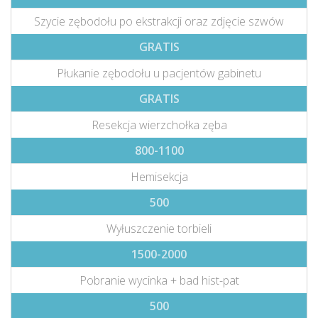
Szycie zębodołu po ekstrakcji oraz zdjęcie szwów
GRATIS
Płukanie zębodołu u pacjentów gabinetu
GRATIS
Resekcja wierzchołka zęba
800-1100
Hemisekcja
500
Wyłuszczenie torbieli
1500-2000
Pobranie wycinka + bad hist-pat
500