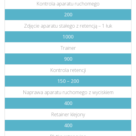
Kontrola aparatu ruchomego
200
Zdjęcie aparatu stałego z retencją – 1 łuk
1000
Trainer
900
Kontrola retencji
150 – 200
Naprawa aparatu ruchomego z wyciskiem
400
Retainer klejony
400