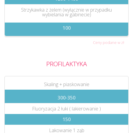
Strzykawka z żelem (wyłącznie w przypadku
wybielania w gabinecie)
100
Ceny podane w zł
PROFILAKTYKA
Skaling + piaskowanie
300-350
Fluoryzacja 2 łuki ( lakierowanie )
150
Lakowanie 1 ząb