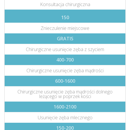
Konsultacja chirurgiczna
150
Znieczulenie miejscowe
GRATIS
Chirurgiczne usunięcie zęba z szyciem
400-700
Chirurgiczne usunięcie zęba mądrości
600-1600
Chirurgiczne usunięcie zęba mądrości dolnego
leżącego w poprzek kości
1600-2100
Usunięcie zęba mlecznego
150-200