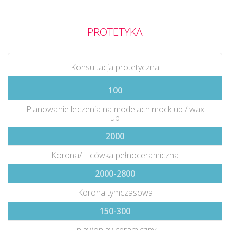
PROTETYKA
Konsultacja protetyczna
100
Planowanie leczenia na modelach mock up / wax
up
2000
Korona/ Licówka pełnoceramiczna
2000-2800
Korona tymczasowa
150-300