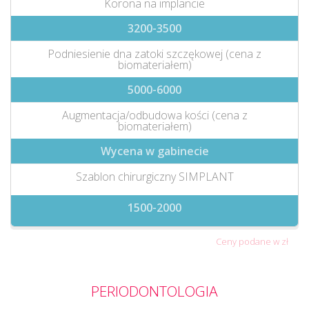
Korona na implancie
3200-3500
Podniesienie dna zatoki szczękowej (cena z
biomateriałem)
5000-6000
Augmentacja/odbudowa kości (cena z
biomateriałem)
Wycena w gabinecie
Szablon chirurgiczny SIMPLANT
1500-2000
Ceny podane w zł
PERIODONTOLOGIA