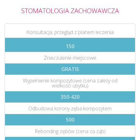
STOMATOLOGIA ZACHOWAWCZA
Konsultacja, przegląd z planem leczenia
150
Znieczulenie miejscowe
GRATIS
Wypełnienie kompozytowe (cena zależy od
wielkości ubytku)
350-420
Odbudowa korony zęba kompozytem
500
Rebonding zębów (cena za ząb)