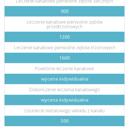
Leczenie kanałowe pierwotne zębów siecznych
900
Leczenie kanałowe pierwotne zębów
przedtrzonowych
1200
Leczenie kanałowe pierwotne zębów trzonowych
1600
Powtórne leczenie kanałowe
wycena indywidualna
Dokończenie leczenia kanałowego
wycena indywidualna
Usuniecie metalowego wkładu z kanału
500