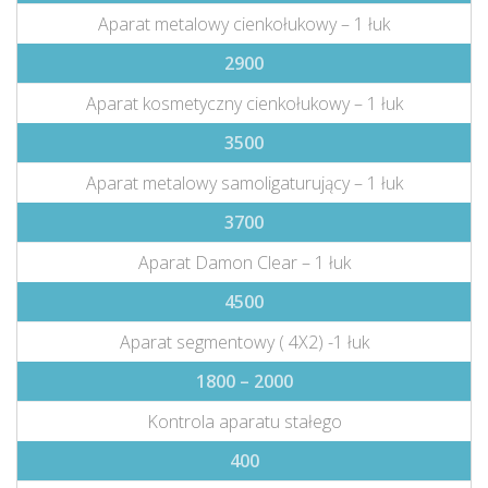
Aparat metalowy cienkołukowy – 1 łuk
2900
Aparat kosmetyczny cienkołukowy – 1 łuk
3500
Aparat metalowy samoligaturujący – 1 łuk
3700
Aparat Damon Clear – 1 łuk
4500
Aparat segmentowy ( 4X2) -1 łuk
1800 – 2000
Kontrola aparatu stałego
400