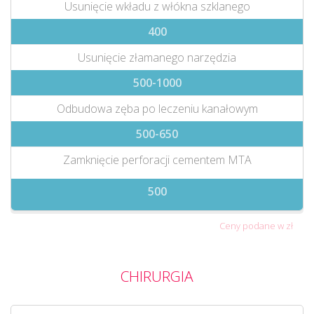
Usunięcie wkładu z włókna szklanego
400
Usunięcie złamanego narzędzia
500-1000
Odbudowa zęba po leczeniu kanałowym
500-650
Zamknięcie perforacji cementem MTA
500
Ceny podane w zł
CHIRURGIA