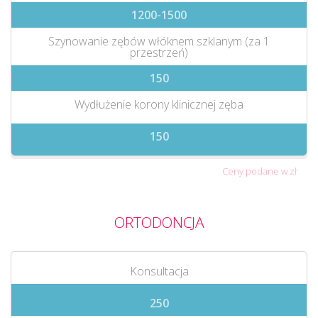
1200-1500
Szynowanie zębów włóknem szklanym (za 1
przestrzeń)
150
Wydłużenie korony klinicznej zęba
150
Ceny podane w zł
ORTODONCJA
Konsultacja
250