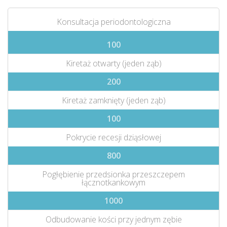
Konsultacja periodontologiczna
100
Kiretaż otwarty (jeden ząb)
200
Kiretaż zamknięty (jeden ząb)
100
Pokrycie recesji dziąsłowej
800
Pogłębienie przedsionka przeszczepem
łącznotkankowym
1000
Odbudowanie kości przy jednym zębie