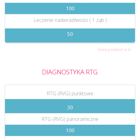
100
Leczenie nadwrażliwości ( 1 ząb )
50
Ceny podane w zł
DIAGNOSTYKA RTG
RTG (RVG) punktowe
30
RTG (RVG) panoramiczne
100