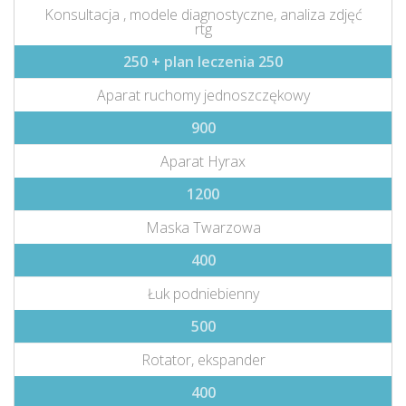
Konsultacja , modele diagnostyczne, analiza zdjęć
rtg
250 + plan leczenia 250
Aparat ruchomy jednoszczękowy
900
Aparat Hyrax
1200
Maska Twarzowa
400
Łuk podniebienny
500
Rotator, ekspander
400