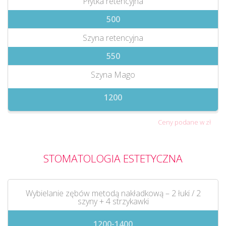
Płytka retencyjna
500
Szyna retencyjna
550
Szyna Mago
1200
Ceny podane w zł
STOMATOLOGIA ESTETYCZNA
Wybielanie zębów metodą nakładkową – 2 łuki / 2
szyny + 4 strzykawki
1200-1400