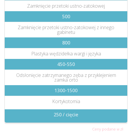
Zamknięcie przetoki ustno-zatokowej
500
Zamknięcie przetoki ustno-zatokowej z innego
gabinetu
800
Plastyka wędzidełka wargi i języka
450-550
Odsłonięcie zatrzymanego zęba z przyklejeniem
zamka orto
1300-1500
Kortykotomia
250 / cięcie
Ceny podane w zł