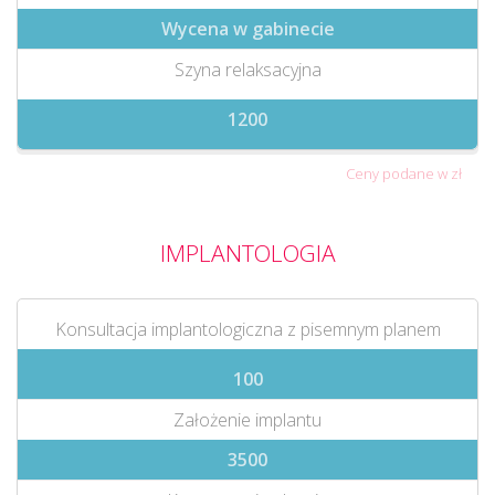
Wycena w gabinecie
Szyna relaksacyjna
1200
Ceny podane w zł
IMPLANTOLOGIA
Konsultacja implantologiczna z pisemnym planem
100
Założenie implantu
3500