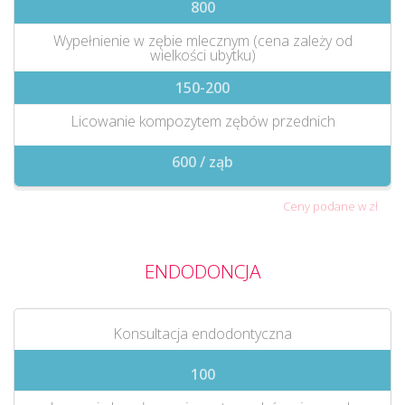
800
Wypełnienie w zębie mlecznym (cena zależy od
wielkości ubytku)
150-200
Licowanie kompozytem zębów przednich
600 / ząb
Ceny podane w zł
ENDODONCJA
Konsultacja endodontyczna
100