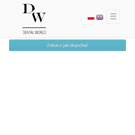
☰
Zobacz jak dojechać