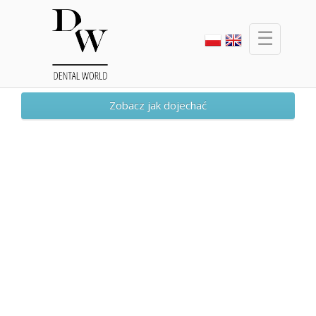
☰
Zobacz jak dojechać