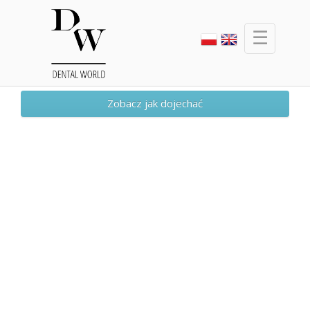
☰
Zobacz jak dojechać